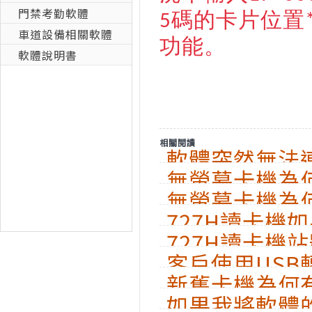
門禁考勤軟體
碼的卡片位置
5
車道設備相關軟體
功能。
軟體說明書
相關閱讀
軟體突然無法
無螢幕卡機為何
無螢幕卡機為
閃紅燈？
727H讀卡機
會出現LED閃
727H讀卡機
原因，該如何
客戶使用US
為何軟體卻顯示
新舊卡機為何
就無法連線了
如果我將軟體
場正常連線？