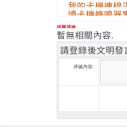
我的卡機連線
怎麼處理？
讀卡機蜂鳴器
訊息，為何我
相關評論
暫無相關內容.
請登錄後文明發
評論內容: