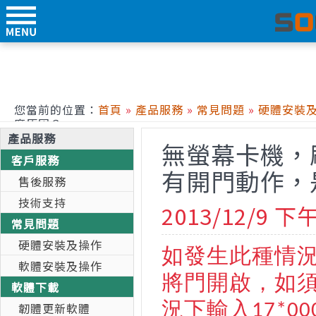
您當前的位置：
首頁
»
產品服務
»
常見問題
»
硬體安裝
麼原因？
產品服務
無螢幕卡機，
客戶服務
有開門動作，
售後服務
技術支持
2013/12/9 下午
常見問題
硬體安裝及操作
如發生此種情
軟體安裝及操作
將門開啟，如
軟體下載
況下輸入
韌體更新軟體
17*00