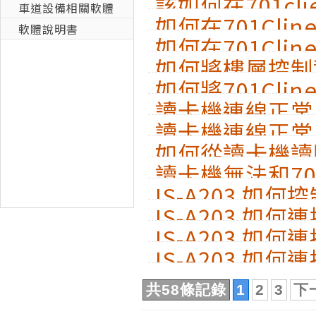
該如何在701cl
車道設備相關軟體
如何在701Cli
定管理員其登入
軟體說明書
如何在701Cli
出記錄?
如何將樓層控制資
卡號?
如何將701Cli
至讀卡機?
讀卡機連線正常
讀卡機連線正常
下載失敗的狀況
如何從讀卡機讀
讀卡機無法和701
IS-A203 如
IS-A203 
IS-A203 如
IS-A203 如
共58條記錄
1
2
3
下