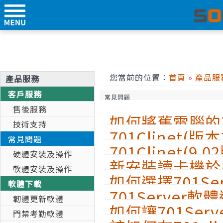
您當前的位置：
首頁
»
產品服
產品服務
客戶服務
常見問題
售後服務
如何將舊電腦的701
技術支持
701Clinet(
料移動至新電腦
常見問題
701Clinet(
相關設定
硬體安裝及操作
新安裝讀卡機於
軟體安裝及操作
如何選擇701S
顯示斷線的問題
軟體下載
701Serve
號?
韌體更新軟體
如何讓701Ser
機連線?
門禁考勤軟體