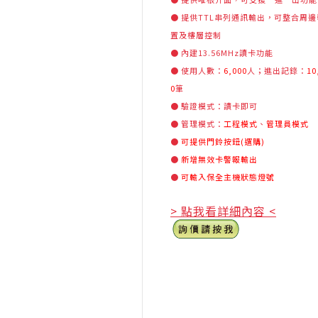
● 提供TTL串列通訊輸出，可整合周邊
置及樓層控制
● 內建13.56MHz讀卡功能
● 使用人數：
6,000
人；進出記錄：
10
0
筆
● 驗證模式：讀卡即可
● 管理模式：
工程模式
、
管理員模式
●
可提供門鈴按鈕(選購)
●
新增無效卡警報輸出
●
可輸入保全主機狀態燈號
> 點我看詳細內容 <