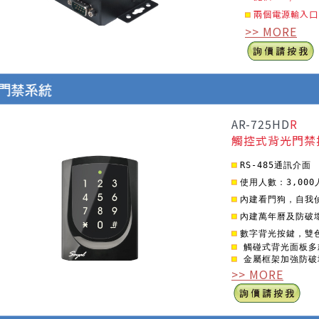
兩個電源輸入口
>>
MORE
AR-725HD
R
觸控式背光門禁
RS-485通訊介面
使用人數：3,000
內建看門狗，自我
內建萬年曆及防破
數字背光按鍵，雙色
觸碰式背光面板多
金屬框架加強防破壞功
>> MO
RE