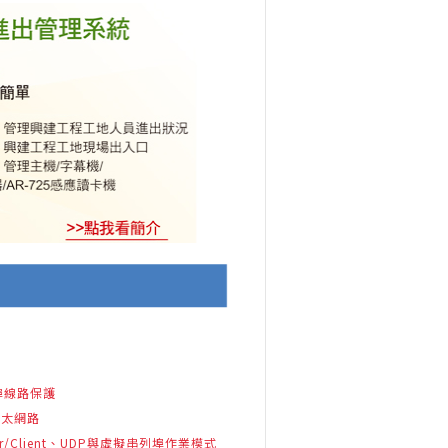
列埠線路保護
s乙太網路
/Client、
UDP與虛擬串列埠作業模式