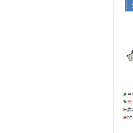
台
台
高
ht