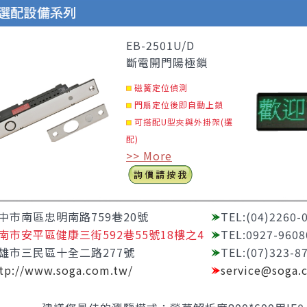
EB-2501U/D
斷電開門陽極鎖
磁簧定位偵測
門扇定位後即自動上鎖
可搭配U型夾與外掛架(選
配)
>> More
中市南區忠明南路759巷20號
TEL:(04)2260-
南市安平區健康三街592巷55號18樓之4
TEL:0927-9608
雄市三民區十全二路277號
TEL:(07)323-8
tp://www.soga.com.tw/
service@soga.