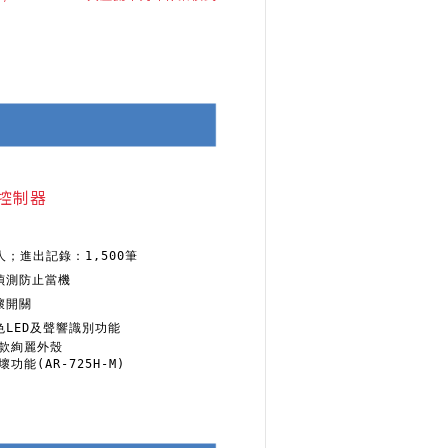
控制器
人；進出記錄：1,500筆
偵測防止當機
壞開關
LED及聲響識別功能
款絢麗外殼
能(AR-725H-M)