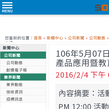
您當前的位置：
首頁
»
新聞中心
»
公司新聞
»
公司動態
»
中場
新聞中心
106年5月07日
公司新聞
產品應用暨教
公司動態
創價電子報
2016/2/4 下午 
業界新聞
業界動態
內容摘要：
活動
技術資訊
招標訊息
PM 12:00