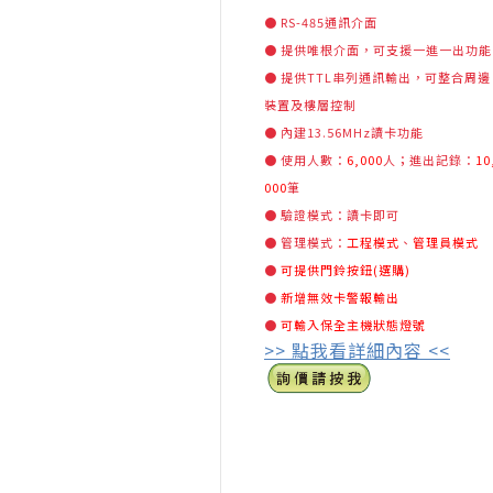
● RS-485通訊介面
● 提供唯根介面，可支援一進一出功能
● 提供TTL串列通訊輸出，可整合周邊
裝置及樓層控制
● 內建13.56MHz讀卡功能
● 使用人數：
6,000
人；進出記錄：
10
000
筆
● 驗證模式：讀卡即可
● 管理模式：
工程模式
、
管理員模式
●
可提供門鈴按鈕(選購)
●
新增無效卡警報輸出
●
可輸入保全主機狀態燈號
>> 點我看詳細內容 <<