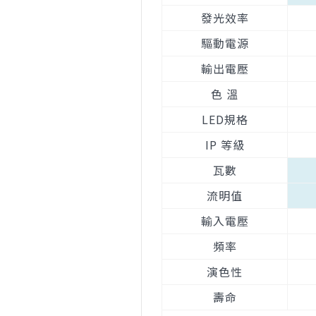
發光效率
驅動電源
輸出電壓
色 溫
LED規格
IP 等級
瓦數
流明值
輸入電壓
頻率
演色性
壽命