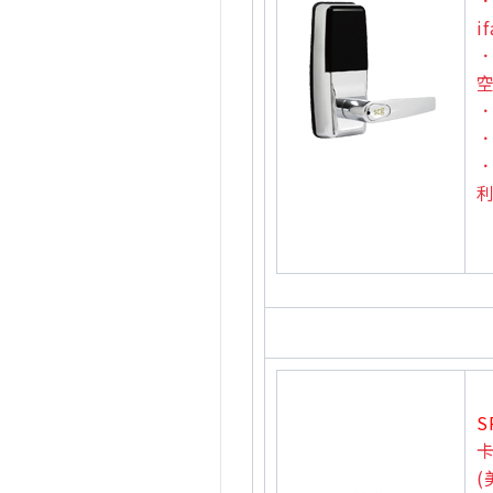
．
i
S
(