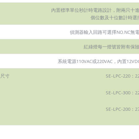
內置標準單位秒計時電路設計，附兩只十
個位數及十位數計時選
偵測器輸入回路可選擇NO.NC無
紅綠燈每一燈號皆附有保
系統電源110VAC或220VAC，內置12VD
尺寸
SE-LPC-220：22
SE-LPC-300：22
SE-LPC-200：27