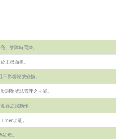
D亮、故障時閃爍。
示於主機面板。
且不影響燈號變換。
自動調整號誌管理之功能。
偵測器之誤動作。
Timer功能。
為紅燈。