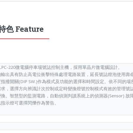
色 Feature
-LPC-220微電腦停車場號誌控制主機，採用單晶片微電腦設計。
泡輸出具有防止高電位衝擊特殊處理電路裝置，延長號誌燈泡使用壽
指撥開關(DIP SW.)作為模式及功能的選擇和時間設定。依不同的場
需求，選擇方向辨識計次控制或定時變換燈號控制模式有效的管理號
換。智慧型的監測電路，自動偵測判讀系統上的偵測器(Sensor) 故
誌指示燈可選擇閃爍作為警告。