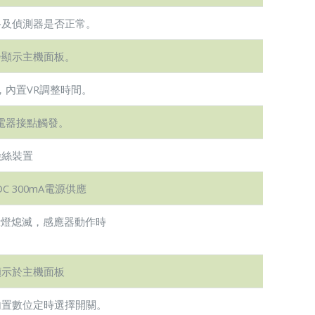
路及偵測器是否正常。
步顯示主機面板。
內置VR調整時間。
電器接點觸發。
險絲裝置
DC 300mA電源供應
示燈熄滅，感應器動作時
顯示於主機面板
內置數位定時選擇開關。