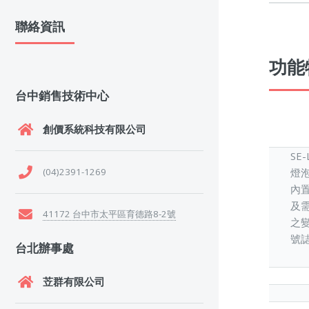
聯絡資訊
功能特
台中銷售技術中心
創價系統科技有限公司
SE
(04)2391-1269
燈
內置
及
41172 台中市太平區育德路8-2號
之變
號
台北辦事處
苙群有限公司