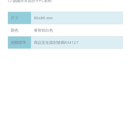
◎ 德國拜耳高分子PC材料
尺寸
86x86 mm
顏色
睿智炫白色
相關標準
商品安全識別號碼R34127