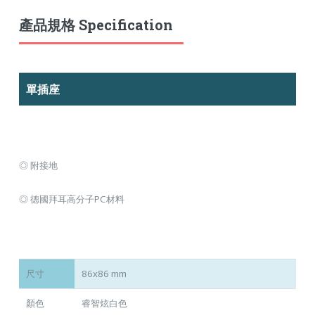
產品規格 Specification
單插座
◎ 附接地
◎ 德國拜耳高分子PC材料
尺寸
86x86 mm
顏色
睿智炫白色