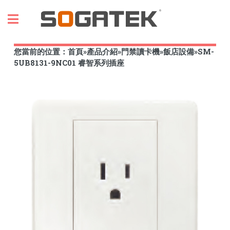
Toggle
您當前的位置：
首頁
»
產品介紹
»
門禁讀卡機
»
飯店設備
»
SM-
5UB8131-9NC01 睿智系列插座