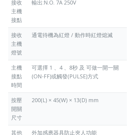
接收
輸出:N.O. 7A 250V
主機
接點
接收
通電待機為紅燈 / 動作時紅燈熄滅
主機
燈號
主機
可選擇 1 、4 、8秒 及 可做一開一關
接點
(ON-FF)或觸發(PULSE)方式
時間
按壓
200(L) × 45(W) × 13(D) mm
開關
尺寸
其他
外加感應器具防止夾人功
能