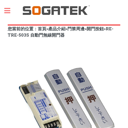
Toggle
您當前的位置：
首頁
»
產品介紹
»
門禁周邊
»
開門按鈕
»
RE-
TRE-503S 自動門無線開門器