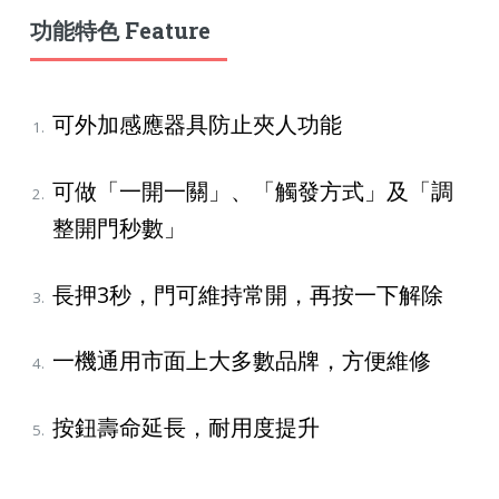
功能特色 Feature
可外加感應器具防止夾人功能
可做
「
一開一關
」、「
觸發方式
」及「
調
整開門秒數
」
長押
3
秒，門可維持常開，再按一下解除
一機通用市面上大多數品牌，方便維修
按鈕壽命延長，耐用度提升