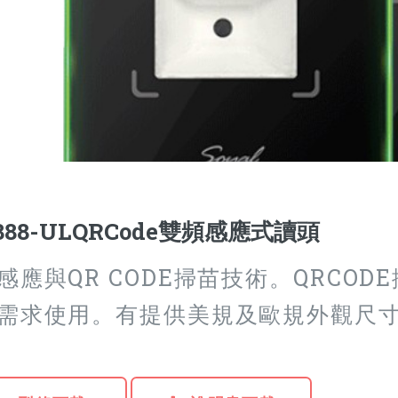
888-ULQRCode雙頻感應式讀頭
感應與QR CODE掃苗技術。QRCO
需求使用。有提供美規及歐規外觀尺