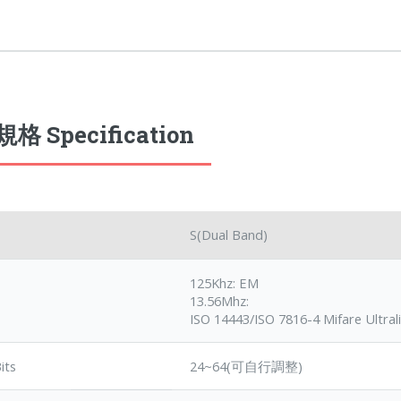
格 Specification
S(Dual Band)
125Khz: EM
13.56Mhz:
ISO 14443/ISO 7816-4 Mifare Ultrali
its
24~64(可自行調整)