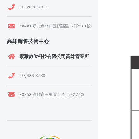
(02)2606-9910
24441 新北市林口區頂福里17鄰53-1號
高雄銷售技術中心
索雅數位科技有限公司高雄營業所
(07)323-8780
80752 高雄市三民區十全二路277號