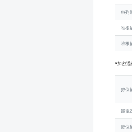
串列
唯根
唯根
*加密通訊
數位
繼電
數位