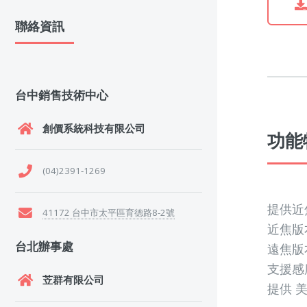
聯絡資訊
台中銷售技術中心
創價系統科技有限公司
功能特
(04)2391-1269
提供近
41172 台中市太平區育德路8-2號
近焦版本
台北辦事處
遠焦版
支援感應頻
苙群有限公司
提供 