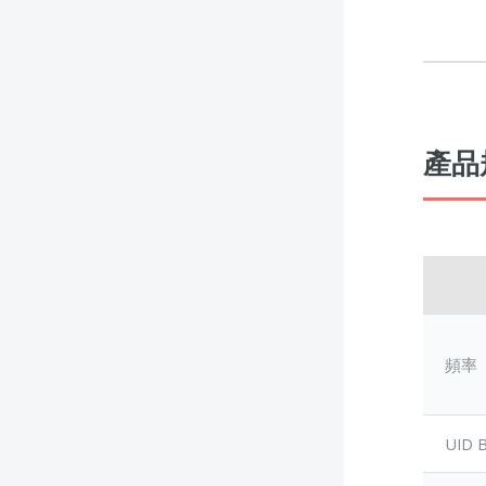
產品規
頻率
UID B