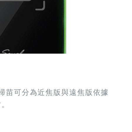
DE掃苗可分為近焦版與遠焦版依據
寸。