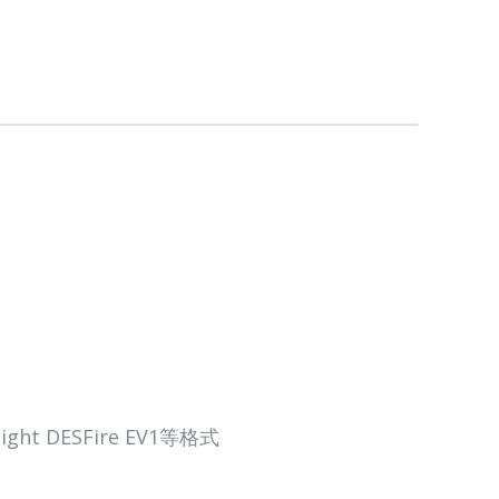
light DESFire EV1等格式