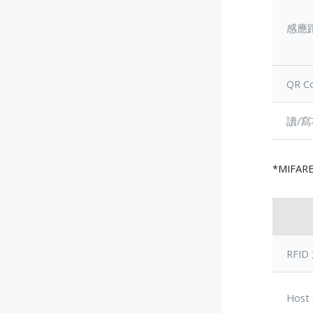
感應
QR 
讀/
*MIFARE
RFID
Hos