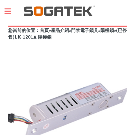
Toggle
您當前的位置：
首頁
»
產品介紹
»
門禁電子鎖具
»
陽極鎖
»
(已停
售)LK-1201A 陽極鎖