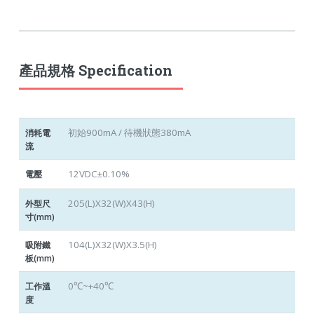
產品規格 Specification
初始900mA / 待機狀態380mA
消耗電
流
12VDC±0.10%
電壓
205(L)X32(W)X43(H)
外型尺
寸(mm)
104(L)X32(W)X3.5(H)
吸附鐵
板(mm)
0℃~+40℃
工作溫
度