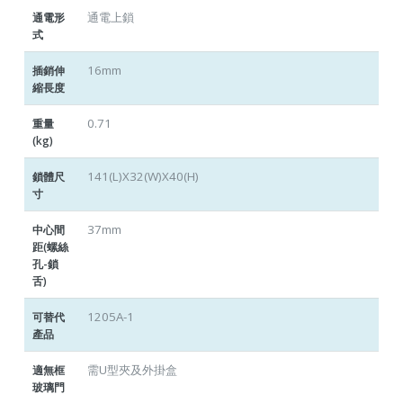
通電上鎖
通電形
式
16mm
插銷伸
縮長度
0.71
重量
(kg)
141(L)X32(W)X40(H)
鎖體尺
寸
37mm
中心間
距(螺絲
孔-鎖
舌)
1205A-1
可替代
產品
需U型夾及外掛盒
適無框
玻璃門