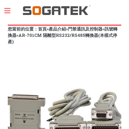
Toggle
您當前的位置：
首頁
»
產品介紹
»
門禁通訊及控制器
»
訊號轉
換器
»
AR-701CM 隔離型RS232/RS485轉換器(本樣式停
產)