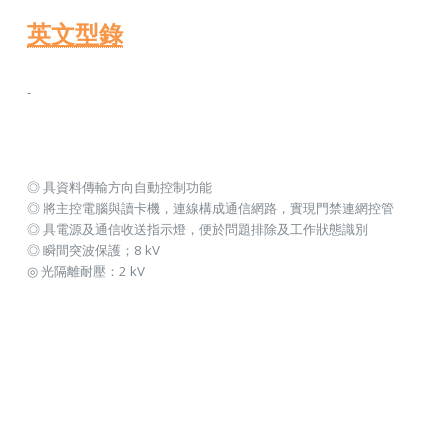
英文型錄
-
◎ 具資料傳輸方向自動控制功能
◎ 將主控電腦與讀卡機，連線構成通信網路，實現門禁連網控管
◎ 具電源及通信收送指示燈，便於問題排除及工作狀態識別
◎ 瞬間突波保護；8 kV
◎ 光隔離耐壓：2 kV