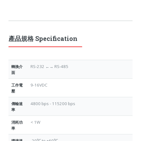
產品規格 Specification
RS-232 ←→ RS-485
轉換介
面
9-16VDC
工作電
壓
4800 bps - 115200 bps
傳輸速
率
< 1W
消耗功
率
-20℃ to +60℃
環境溫