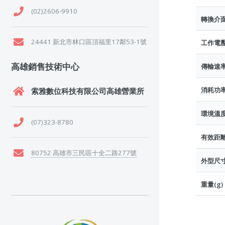
(02)2606-9910
轉換介
24441 新北市林口區頂福里17鄰53-1號
工作電
高雄銷售技術中心
傳輸速
消耗功
索雅數位科技有限公司高雄營業所
環境溫
(07)323-8780
有效距
80752 高雄市三民區十全二路277號
外型尺寸
重量(g)