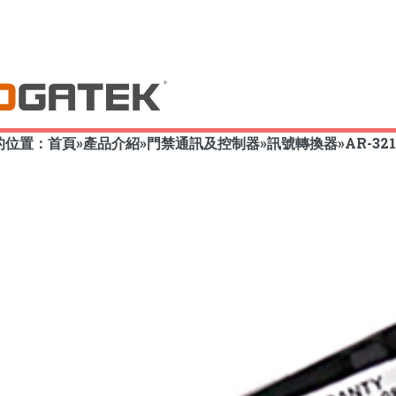
的位置：
首頁
»
產品介紹
»
門禁通訊及控制器
»
訊號轉換器
»
AR-32