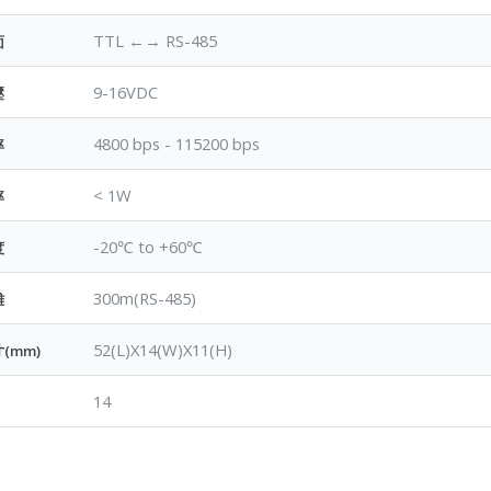
TTL ←→ RS-485
面
9-16VDC
壓
4800 bps - 115200 bps
率
< 1W
率
-20℃ to +60℃
度
300m(RS-485)
離
52(L)X14(W)X11(H)
(mm)
14