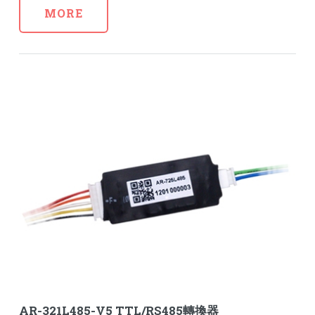
MORE
AR-321L485-V5 TTL/RS485轉換器